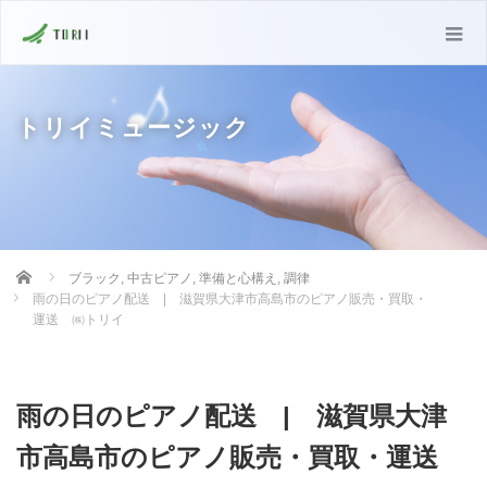
トリイミュージック
Home
ブラック
,
中古ピアノ
,
準備と心構え
,
調律
雨の日のピアノ配送 | 滋賀県大津市高島市のピアノ販売・買取・
運送 ㈱トリイ
雨の日のピアノ配送 | 滋賀県大津
市高島市のピアノ販売・買取・運送