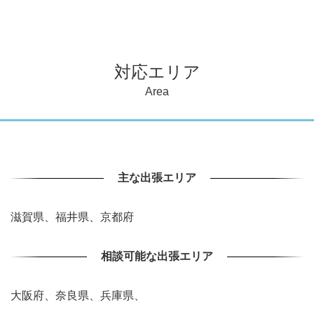
古いピアノですが買取ってもらえますか?
対応エリア
査定の際にかかる費用はありますか?
Area
傷があるピアノでも買取ってもらえますか?
故障している(音が出ない等)ピアノでも買取ってもらえます
主な出張エリア
か?
滋賀県、福井県、京都府
ピアノ椅子が無くても買取ってもらえますか?
相談可能な出張エリア
土・日・祝に査定をお願いすることはできますか?
大阪府、奈良県、兵庫県、