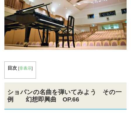
目次
[
非表示
]
ショパンの名曲を弾いてみよう その一
例 幻想即興曲 OP.66