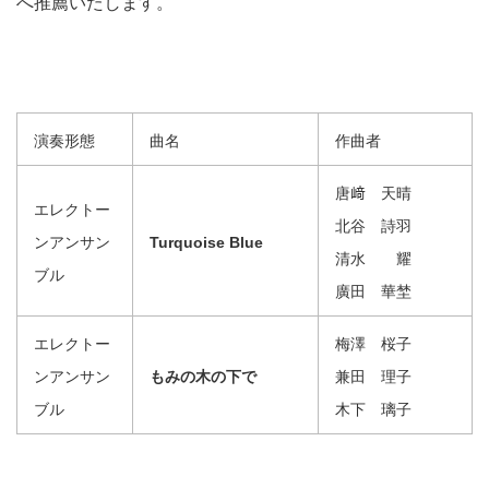
へ推薦いたします。
演奏形態
曲名
作曲者
唐﨑 天晴
エレクトー
北谷 詩羽
ンアンサン
Turquoise Blue
清水 耀
ブル
廣田 華埜
エレクトー
梅澤 桜子
ンアンサン
もみの木の下で
兼田 理子
ブル
木下 璃子