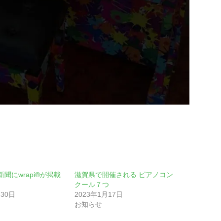
聞にwrapi®が掲載
滋賀県で開催される ピアノコン
。
クール７つ
月30日
2023年1月17日
お知らせ