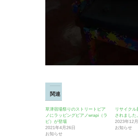
関連
草津宿場祭りのストリートピア
リサイクル新
ノにラッピングピアノwrapi（ラ
されました
ピ）が登場
2023年12
2021年4月26日
お知らせ
お知らせ