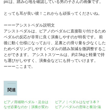
picは、踏み心地を確認している男の子さんの画像です。
とっても耳が良い彼！これからも頑張ってくださいね。
ーーーアシストペダル説明文
アシストペダルは、ピアノのペダルに直接取り付けるため
ペダルの反応が非常に良く演奏しやすのが特長です。 前
後に動く仕様になっており、足裏との滑り量を少なくした
ためペダリングしやすくペダルの踏み加減を微調整するこ
とができます。 アシストスツールは、約2.5kgと軽量で持
ち運びがしやすく、演奏会などにも持っていけます。
ーーーここまで。
関連
ピアノ用補助ペダル・足台は
ピアノ｜ペダルはなぜ３本？
なぜ必要なのか｜演奏が変わ
ピアノペダルの意味と奏法‣滋