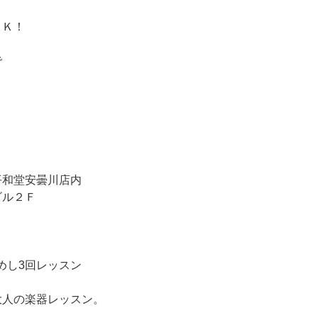
ＯＫ！
で
平和堂安曇川店内
ビル２Ｆ
ためし3回レッスン
大人の楽器レッスン。