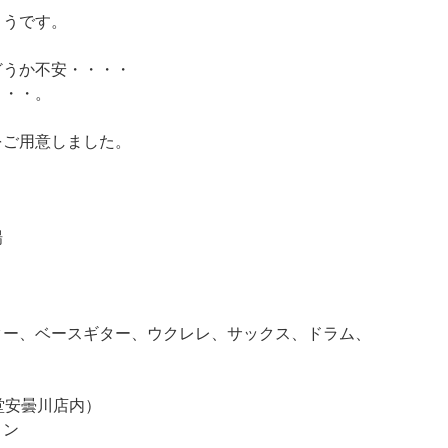
ようです。
どうか不安・・・・
・・・。
をご用意しました。
場
ター、ベースギター、ウクレレ、サックス、ドラム、
堂安曇川店内）
リン