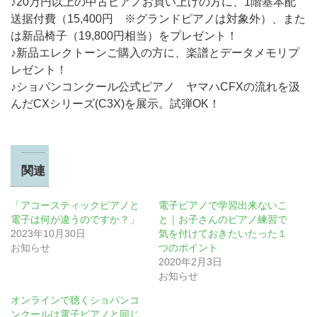
♪20万円以上の中古ピアノお買い上げの方に、1階基本配
送据付費（15,400円 ※グランドピアノは対象外）、また
は新品椅子（19,800円相当）をプレゼント！
♪新品エレクトーンご購入の方に、楽譜とデータメモリプ
レゼント！
♪ショパンコンクール公式ピアノ ヤマハCFXの流れを汲
んだCXシリーズ(C3X)を展示。試弾OK！
関連
「アコースティックピアノと
電子ピアノで学習出来ないこ
電子は何が違うのですか？」
と｜お子さんのピアノ練習で
2023年10月30日
気を付けておきたいたった１
お知らせ
つのポイント
2020年2月3日
お知らせ
オンラインで聴くショパンコ
ンクールは電子ピアノと同じ