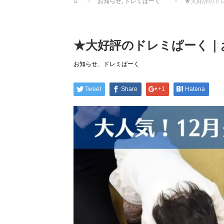
お知らせ
,
ドレミぱーく
★大好評のド
★大好評のドレミぱーく｜
お知らせ
、
ドレミぱーく
Tweet
Share
+1
Hatena