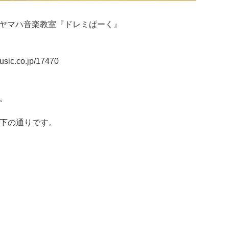
のヤマハ音楽教室『ドレミぱーく』
c.co.jp/17470
た。
は以下の通りです。
。