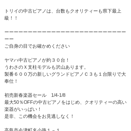
トリイの中古ピアノは、台数もクオリティーも県下最上
級！！
ーーーーーーーーーーーーーーーーーーーーーーーーーー
ーー
ご自身の目でお確かめください
ヤマハ中古ピアノが約３０台！
うわさのＸ支柱モデルも沢山あります。
製番６００万の新しいグランドピアノＣ３も１台限りで大
奉仕！
初売新春楽器セール 1/4-1/8
最大50％OFFの中古ピアノをはじめ、クオリティーの高い
楽器がいっぱい！
是非、この機会をお見逃しなく！
高島市今津町名小路１－１