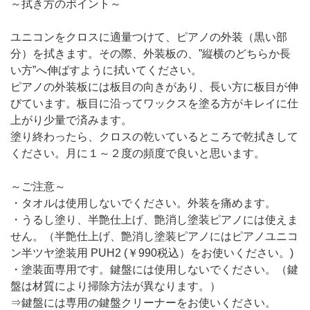
～拭き方のポイント～
ユニコンをクロスに適量つけて、ピアノの外装（黒い部
分）を拭きます。その際、外装板の、”縦横のどちらか長
い方”へ伸ばすように拭いてください。
ピアノの外装板には板目の向きがあり、長い方に板目が伸
びています。板目に沿ってワックスを塗る方がキレイに仕
上がり少量で済みます。
塗り終わったら、クロスの乾いているところで乾拭きして
ください。月に１～２度の頻度で良いと思います。
～ご注意～
・タオルは使用しないでください。外装を痛めます。
・うるし塗り、半艶仕上げ、艶消し塗装ピアノには使えま
せん。（半艶仕上げ、艶消し塗装ピアノにはピアノユニコ
ン半ツヤ塗装用 PUH2 (￥990税込）をお使いください。)
・塗装面専用です。鍵盤には使用しないでください。（鍵
盤は材質により掃除方法が異なります。）
⇒鍵盤には専用の鍵盤クリーナーをお使いください。