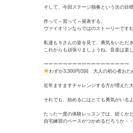
そして、今回ステージ独奏という次の目
作って～習って～発表する。
ヴァイオリンならではのストーリーです
私達もＳさんの姿を見て、勇気をいただ
これからも頑張りましょうね。音楽は楽
ーーーーーーーーーーーーーーーーーー
わずか3,300円/3回 大人の初心者お
近年ますますチャレンジする方が増えた
それでも、始めるにはとても勇気がいる
たった一度の体験レッスンでは、続くか
自宅練習のペースがつかめるだろうか・