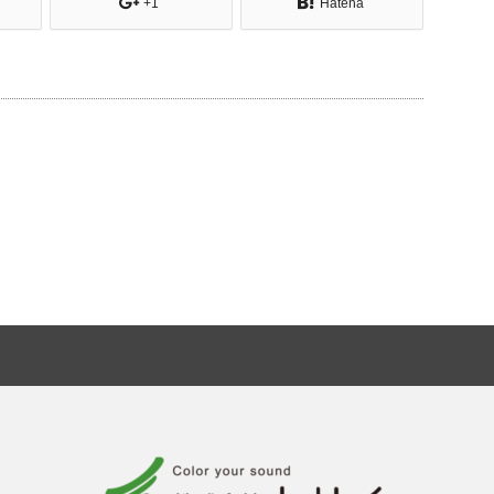
+1
Hatena