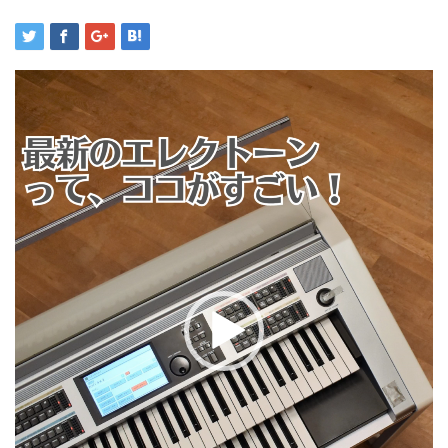
動
画
プ
レ
ー
ヤ
ー